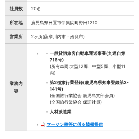
社員数
20名
所在地
鹿児島県日置市伊集院町野田1210
営業所
2ヶ所(薩摩川内市・姶良市)
一般貸切旅客自動車運送事業(九運自第
716号)
(所有車両:大型12両、中型5両、小型11
両)
第2種旅行業登録(鹿児島県知事登録第2-
業務内
141号)
容
(全国旅行業協会 鹿児島支部会員)
(全国旅行業協会 保証社員)
人材派遣業
マージン率等に係る情報提供