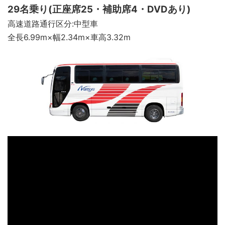
29名乗り(正座席25・補助席4・DVDあり)
高速道路通行区分:中型車
全長6.99m×幅2.34m×車高3.32m