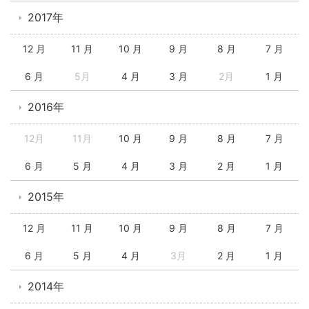
2017年
12 月
11 月
10 月
9 月
8 月
7 月
6 月
5月
4 月
3 月
2月
1 月
2016年
12月
11月
10 月
9 月
8 月
7 月
6 月
5 月
4 月
3 月
2 月
1 月
2015年
12 月
11 月
10 月
9 月
8 月
7 月
6 月
5 月
4 月
3月
2 月
1 月
2014年