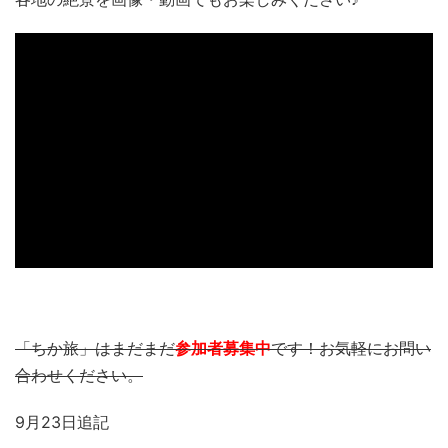
「ちか旅」はまだまだ
参加者募集中
です！お気軽にお問い
合わせください。
9月23日追記