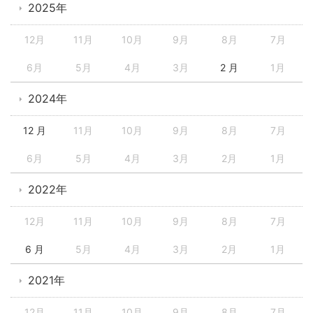
2025年
12月
11月
10月
9月
8月
7月
6月
5月
4月
3月
2 月
1月
2024年
12 月
11月
10月
9月
8月
7月
6月
5月
4月
3月
2月
1月
2022年
12月
11月
10月
9月
8月
7月
6 月
5月
4月
3月
2月
1月
2021年
12月
11月
10月
9月
8月
7月