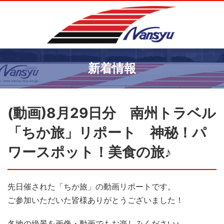
新着情報
(動画)8月29日分 南州トラベル
「ちか旅」リポート 神秘！パ
ワースポット！美食の旅♪
先日催された「ちか旅」の動画リポートです。
ご参加いただいた皆様ありがとうございました！
各地の絶景を画像・動画でもお楽しみください♪