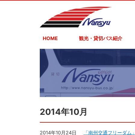
HOME
観光・貸切バス紹介
2014年10月
2014年10月24日
「南州交通フリーダム