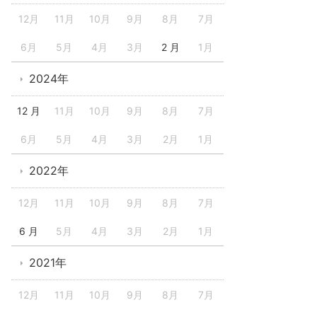
12月
11月
10月
9月
8月
7月
6月
5月
4月
3月
2 月
1月
2024年
12 月
11月
10月
9月
8月
7月
6月
5月
4月
3月
2月
1月
2022年
12月
11月
10月
9月
8月
7月
6 月
5月
4月
3月
2月
1月
2021年
12月
11月
10月
9月
8月
7月