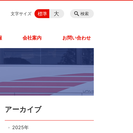
大
標準
文字サイズ
検索
報
会社案内
お問い合わせ
アーカイブ
2025年