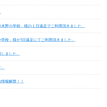
。
串木野小学校」様の１日遠足でご利用頂きました。
小学校」様が1日遠足にてご利用頂きました。
演しました。
す。
の情報解禁！！