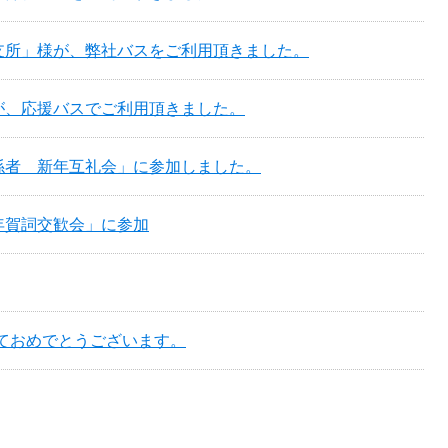
支所」様が、弊社バスをご利用頂きました。
が、応援バスでご利用頂きました。
係者 新年互礼会」に参加しました。
年賀詞交歓会」に参加
しておめでとうございます。