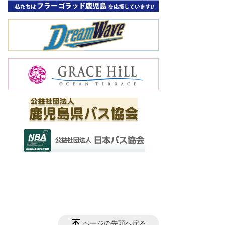
ページの先頭へ戻る