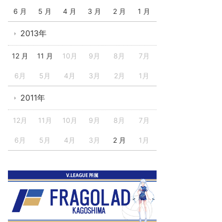
6 月
5 月
4 月
3 月
2 月
1 月
2013年
12 月
11 月
10月
9月
8月
7月
6月
5月
4月
3月
2月
1月
2011年
12月
11月
10月
9月
8月
7月
6月
5月
4月
3月
2 月
1月