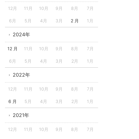
12月
11月
10月
9月
8月
7月
6月
5月
4月
3月
2 月
1月
2024年
12 月
11月
10月
9月
8月
7月
6月
5月
4月
3月
2月
1月
2022年
12月
11月
10月
9月
8月
7月
6 月
5月
4月
3月
2月
1月
2021年
12月
11月
10月
9月
8月
7月