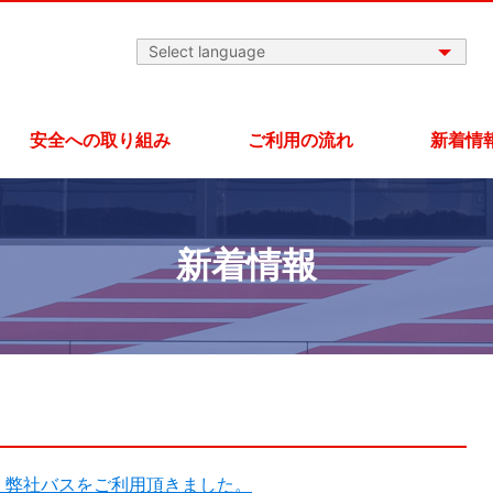
安全への取り組み
ご利用の流れ
新着情
新着情報
、弊社バスをご利用頂きました。