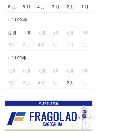
6 月
5 月
4 月
3 月
2 月
1 月
2013年
12 月
11 月
10月
9月
8月
7月
6月
5月
4月
3月
2月
1月
2011年
12月
11月
10月
9月
8月
7月
6月
5月
4月
3月
2 月
1月