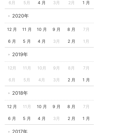
6月
5月
4 月
3月
2月
1 月
2020年
12 月
11 月
10 月
9 月
8 月
7月
6 月
5 月
4 月
3月
2 月
1月
2019年
12月
11月
10月
9月
8月
7月
6月
5月
4月
3月
2 月
1 月
2018年
12 月
11月
10 月
9 月
8 月
7月
6 月
5 月
4 月
3月
2 月
1 月
2017年