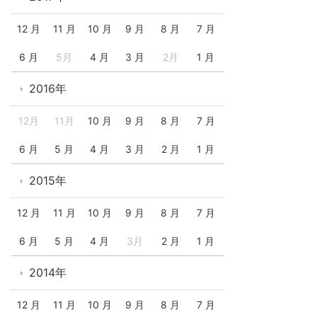
12 月
11 月
10 月
9 月
8 月
7 月
6 月
5月
4 月
3 月
2月
1 月
2016年
12月
11月
10 月
9 月
8 月
7 月
6 月
5 月
4 月
3 月
2 月
1 月
2015年
12 月
11 月
10 月
9 月
8 月
7 月
6 月
5 月
4 月
3月
2 月
1 月
2014年
12 月
11 月
10 月
9 月
8 月
7 月