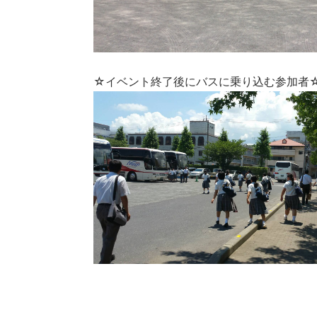
☆イベント終了後にバスに乗り込む参加者