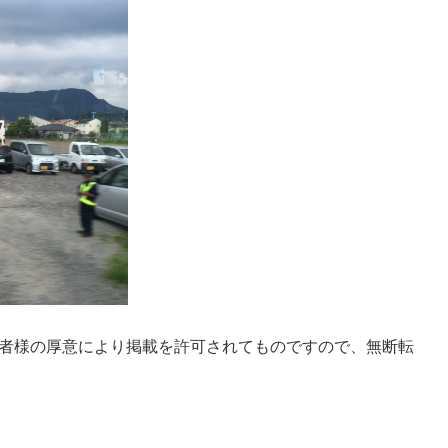
係者様の厚意により掲載を許可されてものですので、無断転