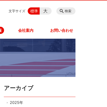
大
標準
文字サイズ
検索
報
会社案内
お問い合わせ
アーカイブ
2025年