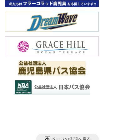
ページの先頭へ戻る