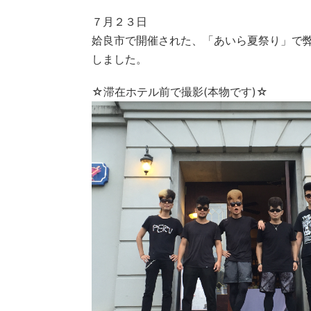
７月２３日
姶良市で開催された、「あいら夏祭り」で
しました。
☆滞在ホテル前で撮影(本物です)☆