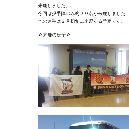
来鹿しました。
今回は投手陣のみ約２０名が来鹿しました
他の選手は２月初旬に来鹿する予定です。
☆来鹿の様子☆