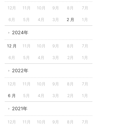
12月
11月
10月
9月
8月
7月
6月
5月
4月
3月
2 月
1月
2024年
12 月
11月
10月
9月
8月
7月
6月
5月
4月
3月
2月
1月
2022年
12月
11月
10月
9月
8月
7月
6 月
5月
4月
3月
2月
1月
2021年
12月
11月
10月
9月
8月
7月