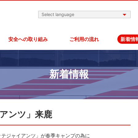
安全への取り組み
ご利用の流れ
新着情
新着情報
アンツ」来鹿
ッテジャイアンツ」が春季キャンプの為に