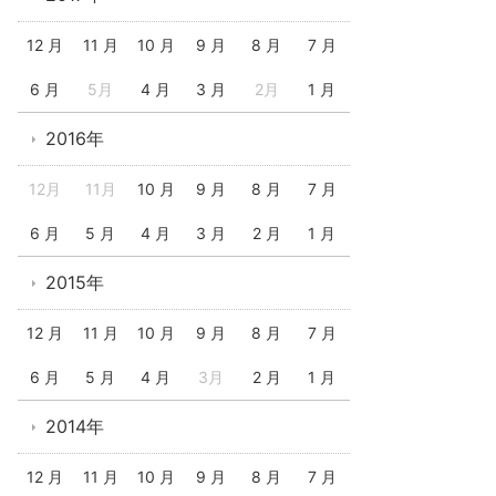
12 月
11 月
10 月
9 月
8 月
7 月
6 月
5月
4 月
3 月
2月
1 月
2016年
12月
11月
10 月
9 月
8 月
7 月
6 月
5 月
4 月
3 月
2 月
1 月
2015年
12 月
11 月
10 月
9 月
8 月
7 月
6 月
5 月
4 月
3月
2 月
1 月
2014年
12 月
11 月
10 月
9 月
8 月
7 月