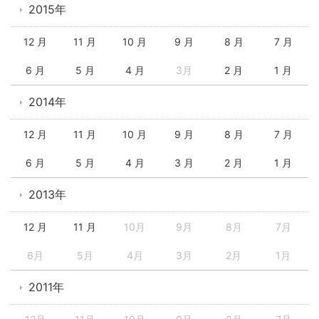
2015年
12 月
11 月
10 月
9 月
8 月
7 月
6 月
5 月
4 月
3月
2 月
1 月
2014年
12 月
11 月
10 月
9 月
8 月
7 月
6 月
5 月
4 月
3 月
2 月
1 月
2013年
12 月
11 月
10月
9月
8月
7月
6月
5月
4月
3月
2月
1月
2011年