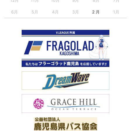
12月
11月
10月
9月
8月
7月
6月
5月
4月
3月
2 月
1月