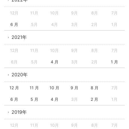
12月
11月
10月
9月
8月
7月
6 月
5月
4月
3月
2月
1月
2021年
12月
11月
10月
9月
8月
7月
6月
5月
4 月
3月
2月
1 月
2020年
12 月
11 月
10 月
9 月
8 月
7月
6 月
5 月
4 月
3月
2 月
1月
2019年
12月
11月
10月
9月
8月
7月