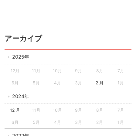
アーカイブ
2025年
12月
11月
10月
9月
8月
7月
6月
5月
4月
3月
2 月
1月
2024年
12 月
11月
10月
9月
8月
7月
6月
5月
4月
3月
2月
1月
2022年