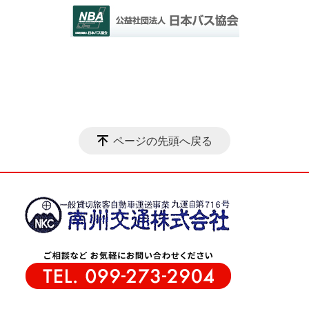
ページの先頭へ戻る