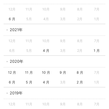
12月
11月
10月
9月
8月
7月
6 月
5月
4月
3月
2月
1月
2021年
12月
11月
10月
9月
8月
7月
6月
5月
4 月
3月
2月
1 月
2020年
12 月
11 月
10 月
9 月
8 月
7月
6 月
5 月
4 月
3月
2 月
1月
2019年
12月
11月
10月
9月
8月
7月