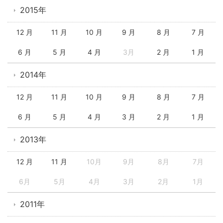
2015年
12 月
11 月
10 月
9 月
8 月
7 月
6 月
5 月
4 月
3月
2 月
1 月
2014年
12 月
11 月
10 月
9 月
8 月
7 月
6 月
5 月
4 月
3 月
2 月
1 月
2013年
12 月
11 月
10月
9月
8月
7月
6月
5月
4月
3月
2月
1月
2011年