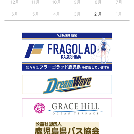
12月
11月
10月
9月
8月
7月
6月
5月
4月
3月
2 月
1月