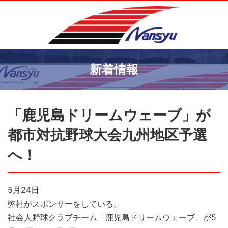
新着情報
「鹿児島ドリームウェーブ」が
都市対抗野球大会九州地区予選
へ！
5月24日
弊社がスポンサーをしている。
社会人野球クラブチーム「鹿児島ドリームウェーブ」が5