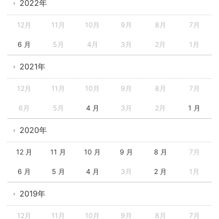
2022年
12月
11月
10月
9月
8月
7月
6 月
5月
4月
3月
2月
1月
2021年
12月
11月
10月
9月
8月
7月
6月
5月
4 月
3月
2月
1 月
2020年
12 月
11 月
10 月
9 月
8 月
7月
6 月
5 月
4 月
3月
2 月
1月
2019年
12月
11月
10月
9月
8月
7月