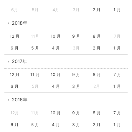
6月
5月
4月
3月
2 月
1 月
2018年
12 月
11月
10 月
9 月
8 月
7月
6 月
5 月
4 月
3月
2 月
1 月
2017年
12 月
11 月
10 月
9 月
8 月
7 月
6 月
5月
4 月
3 月
2月
1 月
2016年
12月
11月
10 月
9 月
8 月
7 月
6 月
5 月
4 月
3 月
2 月
1 月