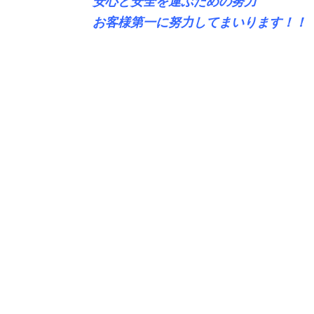
安心と安全を運ぶための努力
お客様第一に努力してまいります！！