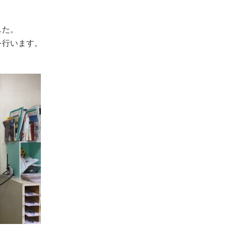
した。
を行います。