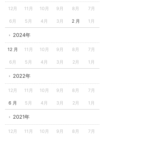
12月
11月
10月
9月
8月
7月
6月
5月
4月
3月
2 月
1月
2024年
12 月
11月
10月
9月
8月
7月
6月
5月
4月
3月
2月
1月
2022年
12月
11月
10月
9月
8月
7月
6 月
5月
4月
3月
2月
1月
2021年
12月
11月
10月
9月
8月
7月