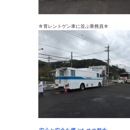
☆胃レントゲン車に並ぶ乗務員☆