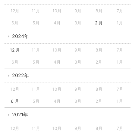
12月
11月
10月
9月
8月
7月
6月
5月
4月
3月
2 月
1月
2024年
12 月
11月
10月
9月
8月
7月
6月
5月
4月
3月
2月
1月
2022年
12月
11月
10月
9月
8月
7月
6 月
5月
4月
3月
2月
1月
2021年
12月
11月
10月
9月
8月
7月