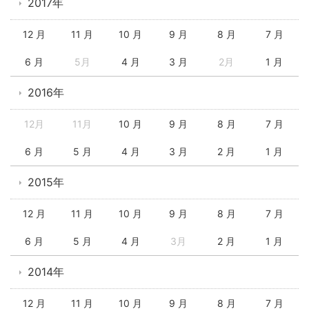
2017年
12 月
11 月
10 月
9 月
8 月
7 月
6 月
5月
4 月
3 月
2月
1 月
2016年
12月
11月
10 月
9 月
8 月
7 月
6 月
5 月
4 月
3 月
2 月
1 月
2015年
12 月
11 月
10 月
9 月
8 月
7 月
6 月
5 月
4 月
3月
2 月
1 月
2014年
12 月
11 月
10 月
9 月
8 月
7 月