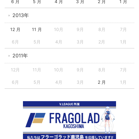
6 月
5 月
4 月
3 月
2 月
1 月
2013年
12 月
11 月
10月
9月
8月
7月
6月
5月
4月
3月
2月
1月
2011年
12月
11月
10月
9月
8月
7月
6月
5月
4月
3月
2 月
1月