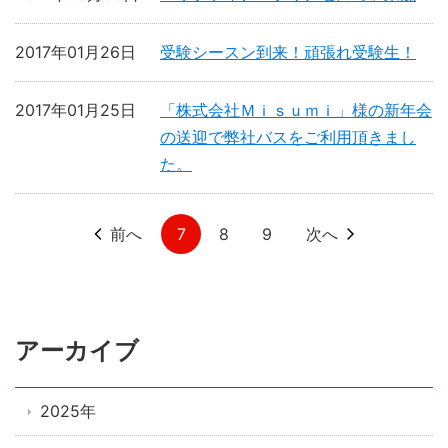
2017年01月26日
受験シースン到来！頑張れ受験生！
2017年01月25日
「株式会社Ｍｉｓｕｍｉ」様の新年会
の送迎で弊社バスをご利用頂きまし
た。
前へ
7
8
9
次へ
アーカイブ
2025年