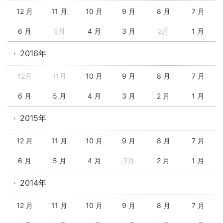
12 月
11 月
10 月
9 月
8 月
7 月
6 月
5月
4 月
3 月
2月
1 月
2016年
12月
11月
10 月
9 月
8 月
7 月
6 月
5 月
4 月
3 月
2 月
1 月
2015年
12 月
11 月
10 月
9 月
8 月
7 月
6 月
5 月
4 月
3月
2 月
1 月
2014年
12 月
11 月
10 月
9 月
8 月
7 月