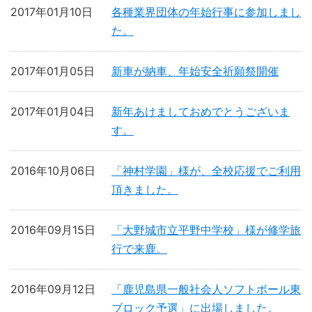
2017年01月10日
各種業界団体の年始行事に参加しまし
た。
2017年01月05日
新車が納車、年始安全祈願祭開催
2017年01月04日
新年あけましておめでとうございま
す。
2016年10月06日
「神村学園」様が、全校応援でご利用
頂きました。
2016年09月15日
「大野城市立平野中学校」様が修学旅
行で来鹿。
2016年09月12日
「鹿児島県一般社会人ソフトボール東
ブロック予選」に出場しました。