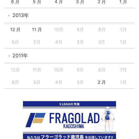
6 月
5 月
4 月
3 月
2 月
1 月
2013年
12 月
11 月
10月
9月
8月
7月
6月
5月
4月
3月
2月
1月
2011年
12月
11月
10月
9月
8月
7月
6月
5月
4月
3月
2 月
1月