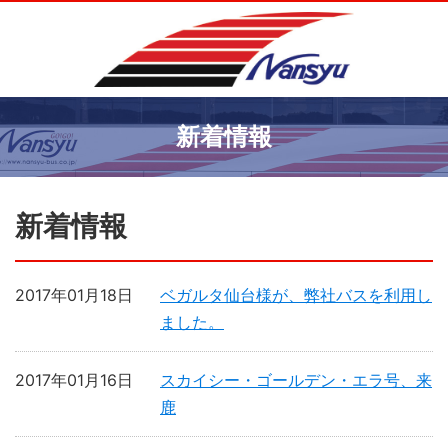
新着情報
新着情報
2017年01月18日
ベガルタ仙台様が、弊社バスを利用し
ました。
2017年01月16日
スカイシー・ゴールデン・エラ号、来
鹿