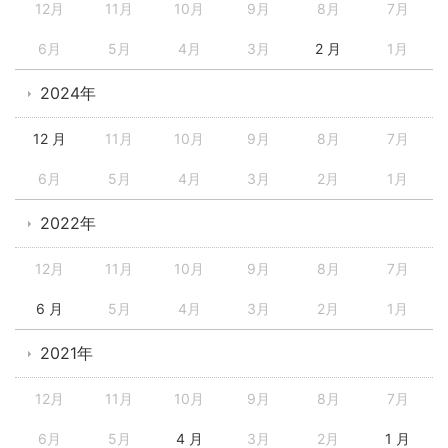
12月
11月
10月
9月
8月
7月
6月
5月
4月
3月
2 月
1月
2024年
12 月
11月
10月
9月
8月
7月
6月
5月
4月
3月
2月
1月
2022年
12月
11月
10月
9月
8月
7月
6 月
5月
4月
3月
2月
1月
2021年
12月
11月
10月
9月
8月
7月
6月
5月
4 月
3月
2月
1 月