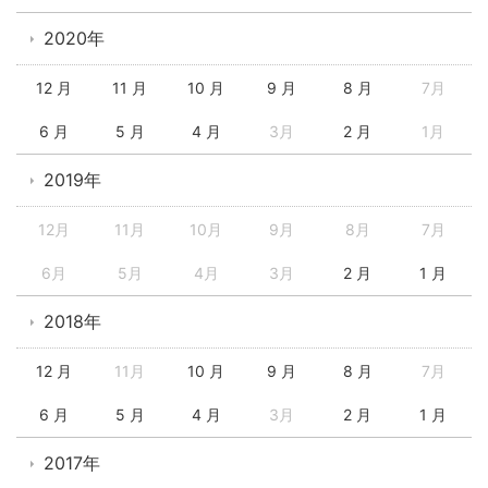
2020年
12 月
11 月
10 月
9 月
8 月
7月
6 月
5 月
4 月
3月
2 月
1月
2019年
12月
11月
10月
9月
8月
7月
6月
5月
4月
3月
2 月
1 月
2018年
12 月
11月
10 月
9 月
8 月
7月
6 月
5 月
4 月
3月
2 月
1 月
2017年